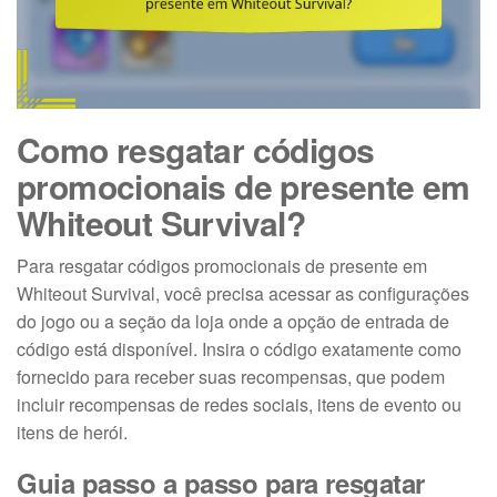
Como resgatar códigos
promocionais de presente em
Whiteout Survival?
Para resgatar códigos promocionais de presente em
Whiteout Survival, você precisa acessar as configurações
do jogo ou a seção da loja onde a opção de entrada de
código está disponível. Insira o código exatamente como
fornecido para receber suas recompensas, que podem
incluir recompensas de redes sociais, itens de evento ou
itens de herói.
Guia passo a passo para resgatar