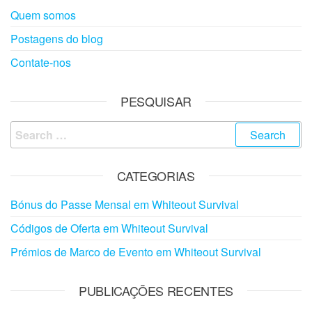
Quem somos
Postagens do blog
Contate-nos
PESQUISAR
Search
for:
CATEGORIAS
Bónus do Passe Mensal em Whiteout Survival
Códigos de Oferta em Whiteout Survival
Prémios de Marco de Evento em Whiteout Survival
PUBLICAÇÕES RECENTES