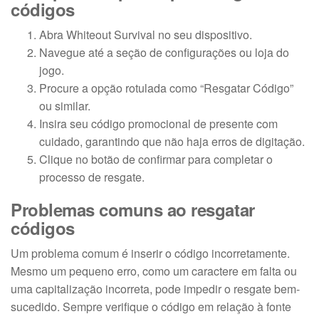
códigos
Abra Whiteout Survival no seu dispositivo.
Navegue até a seção de configurações ou loja do
jogo.
Procure a opção rotulada como “Resgatar Código”
ou similar.
Insira seu código promocional de presente com
cuidado, garantindo que não haja erros de digitação.
Clique no botão de confirmar para completar o
processo de resgate.
Problemas comuns ao resgatar
códigos
Um problema comum é inserir o código incorretamente.
Mesmo um pequeno erro, como um caractere em falta ou
uma capitalização incorreta, pode impedir o resgate bem-
sucedido. Sempre verifique o código em relação à fonte