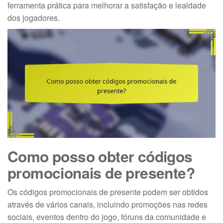
ferramenta prática para melhorar a satisfação e lealdade
dos jogadores.
Como posso obter códigos
promocionais de presente?
Os códigos promocionais de presente podem ser obtidos
através de vários canais, incluindo promoções nas redes
sociais, eventos dentro do jogo, fóruns da comunidade e