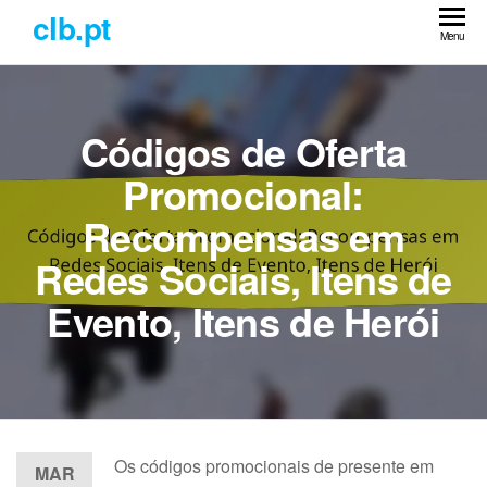
Skip
clb.pt
to
Menu
the
content
Códigos de Oferta
Promocional:
Recompensas em
Redes Sociais, Itens de
Evento, Itens de Herói
Os códigos promocionais de presente em
MAR