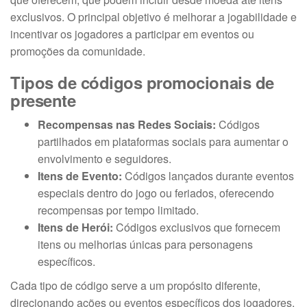
exclusivos. O principal objetivo é melhorar a jogabilidade e
incentivar os jogadores a participar em eventos ou
promoções da comunidade.
Tipos de códigos promocionais de
presente
Recompensas nas Redes Sociais:
Códigos
partilhados em plataformas sociais para aumentar o
envolvimento e seguidores.
Itens de Evento:
Códigos lançados durante eventos
especiais dentro do jogo ou feriados, oferecendo
recompensas por tempo limitado.
Itens de Herói:
Códigos exclusivos que fornecem
itens ou melhorias únicas para personagens
específicos.
Cada tipo de código serve a um propósito diferente,
direcionando ações ou eventos específicos dos jogadores.