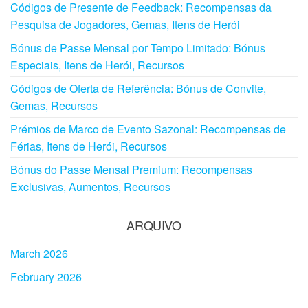
Códigos de Presente de Feedback: Recompensas da
Pesquisa de Jogadores, Gemas, Itens de Herói
Bónus de Passe Mensal por Tempo Limitado: Bónus
Especiais, Itens de Herói, Recursos
Códigos de Oferta de Referência: Bónus de Convite,
Gemas, Recursos
Prémios de Marco de Evento Sazonal: Recompensas de
Férias, Itens de Herói, Recursos
Bónus do Passe Mensal Premium: Recompensas
Exclusivas, Aumentos, Recursos
ARQUIVO
March 2026
February 2026