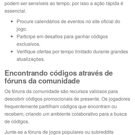
podem ser sensíveis ao tempo, por isso a ação rápida é
essencial.
Procure calendários de eventos no site oficial do
jogo.
Participe em desafios para ganhar códigos
exclusivos.
Verifique ofertas por tempo limitado durante grandes
atualizações.
Encontrando códigos através de
fóruns da comunidade
Os fóruns da comunidade são recursos valiosos para
descobrir códigos promocionais de presente. Os jogadores
frequentemente partilham códigos que encontram ou
recebem, criando um ambiente colaborativo para a busca
de códigos.
Junte-se a fóruns de jogos populares ou subreddits