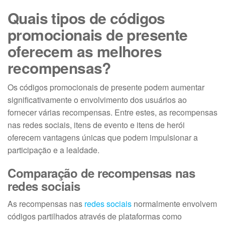
Quais tipos de códigos
promocionais de presente
oferecem as melhores
recompensas?
Os códigos promocionais de presente podem aumentar
significativamente o envolvimento dos usuários ao
fornecer várias recompensas. Entre estes, as recompensas
nas redes sociais, itens de evento e itens de herói
oferecem vantagens únicas que podem impulsionar a
participação e a lealdade.
Comparação de recompensas nas
redes sociais
As recompensas nas
redes sociais
normalmente envolvem
códigos partilhados através de plataformas como