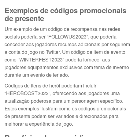
Exemplos de códigos promocionais
de presente
Um exemplo de um código de recompensa nas redes
sociais poderia ser “FOLLOWUS2023”, que poderia
conceder aos jogadores recursos adicionais por seguirem
a conta do jogo no Twitter. Um código de item de evento
como “WINTERFEST2023” poderia fornecer aos
jogadores equipamentos exclusivos com tema de inverno
durante um evento de feriado.
Códigos de itens de herói poderiam incluir
“HEROBOOST2023”, oferecendo aos jogadores uma
atualização poderosa para um personagem específico.
Estes exemplos ilustram como os códigos promocionais
de presente podem ser variados e direcionados para
melhorar a experiência de jogo.