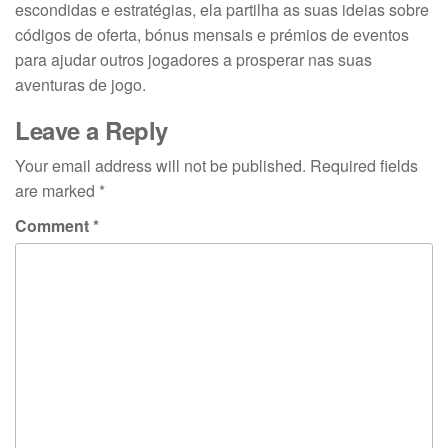
escondidas e estratégias, ela partilha as suas ideias sobre
códigos de oferta, bónus mensais e prémios de eventos
para ajudar outros jogadores a prosperar nas suas
aventuras de jogo.
Leave a Reply
Your email address will not be published.
Required fields
are marked
*
Comment
*