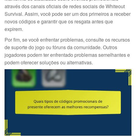
através dos canais oficiais de redes sociais de Whiteout
Survival. Assim, você pode ser um dos primeiros a receber
novos códigos e garantir que os resgata antes que
expirem.
Por fim, se você enfrentar problemas, consulte os recursos
de suporte do jogo ou fóruns da comunidade. Outros
jogadores podem ter enfrentado problemas semelhantes e
podem oferecer soluções ou alternativas.