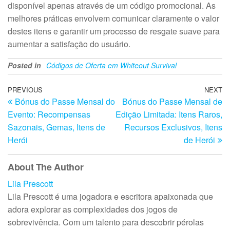
disponível apenas através de um código promocional. As
melhores práticas envolvem comunicar claramente o valor
destes itens e garantir um processo de resgate suave para
aumentar a satisfação do usuário.
Posted in
Códigos de Oferta em Whiteout Survival
Post
Previous
PREVIOUS
NEXT
N
Bónus do Passe Mensal do
Bónus do Passe Mensal de
Post
Po
navigation
Evento: Recompensas
Edição Limitada: Itens Raros,
Sazonais, Gemas, Itens de
Recursos Exclusivos, Itens
Herói
de Herói
About The Author
Lila Prescott
Lila Prescott é uma jogadora e escritora apaixonada que
adora explorar as complexidades dos jogos de
sobrevivência. Com um talento para descobrir pérolas