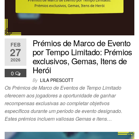
Prémios de Marco de Evento
FEB
27
por Tempo Limitado: Prémios
exclusivos, Gemas, Itens de
2026
Herói
0
By
LILA PRESCOTT
Os Prémios de Marco de Eventos de Tempo Limitado
oferecem aos jogadores a oportunidade de ganhar
recompensas exclusivas ao completar objetivos
específicos durante um período de evento designado.
Estes prémios incluem valiosas Gemas e itens…