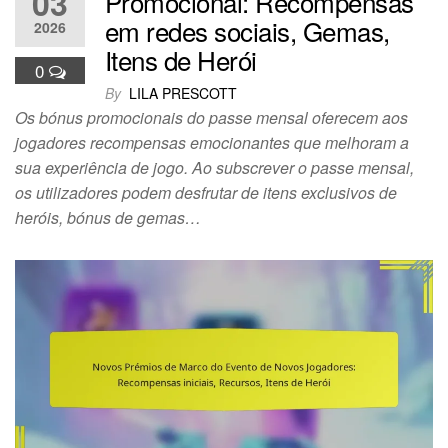
03
Promocional: Recompensas
em redes sociais, Gemas,
2026
Itens de Herói
0
By
LILA PRESCOTT
Os bónus promocionais do passe mensal oferecem aos
jogadores recompensas emocionantes que melhoram a
sua experiência de jogo. Ao subscrever o passe mensal,
os utilizadores podem desfrutar de itens exclusivos de
heróis, bónus de gemas…