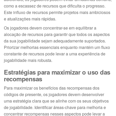
como a escassez de recursos que dificulta o progresso.
Este influxo de recursos permite projetos mais ambiciosos
e atualizações mais rápidas.
Os jogadores devem concentrar-se em equilibrar a
alocação de recursos para garantir que todos os aspectos
da sua jogabilidade sejam adequadamente suportados.
Priorizar melhorias essenciais enquanto mantém um fluxo
constante de recursos pode levar a uma experiência de
jogabilidade mais robusta.
Estratégias para maximizar o uso das
recompensas
Para maximizar os benefícios das recompensas dos
códigos de presente, os jogadores devem desenvolver
uma estratégia clara que se alinhe com os seus objetivos
de jogabilidade. Identificar áreas-chave para melhoria e
concentrar recompensas nesses aspectos pode levar a