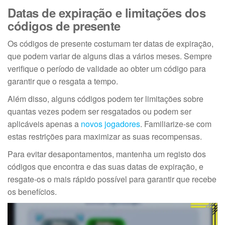
Datas de expiração e limitações dos
códigos de presente
Os códigos de presente costumam ter datas de expiração,
que podem variar de alguns dias a vários meses. Sempre
verifique o período de validade ao obter um código para
garantir que o resgata a tempo.
Além disso, alguns códigos podem ter limitações sobre
quantas vezes podem ser resgatados ou podem ser
aplicáveis apenas a
novos jogadores
. Familiarize-se com
estas restrições para maximizar as suas recompensas.
Para evitar desapontamentos, mantenha um registo dos
códigos que encontra e das suas datas de expiração, e
resgate-os o mais rápido possível para garantir que recebe
os benefícios.