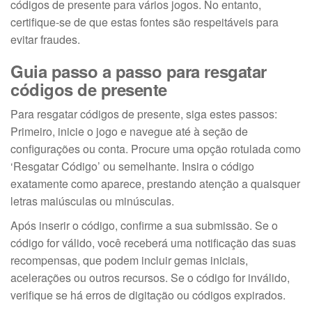
códigos de presente para vários jogos. No entanto,
certifique-se de que estas fontes são respeitáveis para
evitar fraudes.
Guia passo a passo para resgatar
códigos de presente
Para resgatar códigos de presente, siga estes passos:
Primeiro, inicie o jogo e navegue até à seção de
configurações ou conta. Procure uma opção rotulada como
‘Resgatar Código’ ou semelhante. Insira o código
exatamente como aparece, prestando atenção a quaisquer
letras maiúsculas ou minúsculas.
Após inserir o código, confirme a sua submissão. Se o
código for válido, você receberá uma notificação das suas
recompensas, que podem incluir gemas iniciais,
acelerações ou outros recursos. Se o código for inválido,
verifique se há erros de digitação ou códigos expirados.