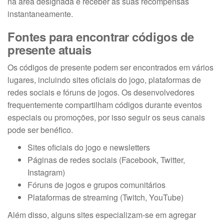
na área designada e receber as suas recompensas
instantaneamente.
Fontes para encontrar códigos de
presente atuais
Os códigos de presente podem ser encontrados em vários
lugares, incluindo sites oficiais do jogo, plataformas de
redes sociais e fóruns de jogos. Os desenvolvedores
frequentemente compartilham códigos durante eventos
especiais ou promoções, por isso seguir os seus canais
pode ser benéfico.
Sites oficiais do jogo e newsletters
Páginas de redes sociais (Facebook, Twitter,
Instagram)
Fóruns de jogos e grupos comunitários
Plataformas de streaming (Twitch, YouTube)
Além disso, alguns sites especializam-se em agregar