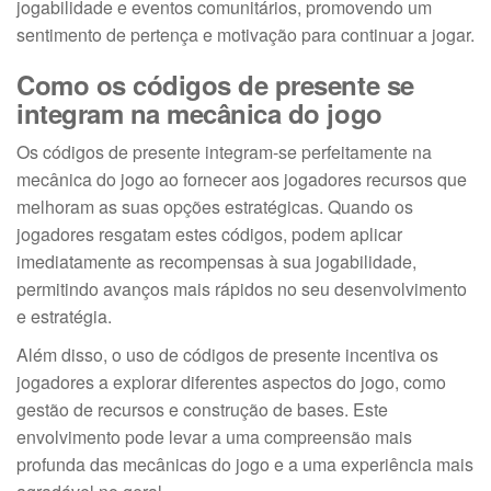
jogabilidade e eventos comunitários, promovendo um
sentimento de pertença e motivação para continuar a jogar.
Como os códigos de presente se
integram na mecânica do jogo
Os códigos de presente integram-se perfeitamente na
mecânica do jogo ao fornecer aos jogadores recursos que
melhoram as suas opções estratégicas. Quando os
jogadores resgatam estes códigos, podem aplicar
imediatamente as recompensas à sua jogabilidade,
permitindo avanços mais rápidos no seu desenvolvimento
e estratégia.
Além disso, o uso de códigos de presente incentiva os
jogadores a explorar diferentes aspectos do jogo, como
gestão de recursos e construção de bases. Este
envolvimento pode levar a uma compreensão mais
profunda das mecânicas do jogo e a uma experiência mais