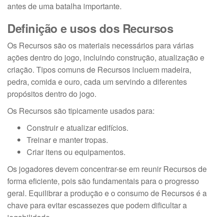
antes de uma batalha importante.
Definição e usos dos Recursos
Os Recursos são os materiais necessários para várias
ações dentro do jogo, incluindo construção, atualização e
criação. Tipos comuns de Recursos incluem madeira,
pedra, comida e ouro, cada um servindo a diferentes
propósitos dentro do jogo.
Os Recursos são tipicamente usados para:
Construir e atualizar edifícios.
Treinar e manter tropas.
Criar itens ou equipamentos.
Os jogadores devem concentrar-se em reunir Recursos de
forma eficiente, pois são fundamentais para o progresso
geral. Equilibrar a produção e o consumo de Recursos é a
chave para evitar escassezes que podem dificultar a