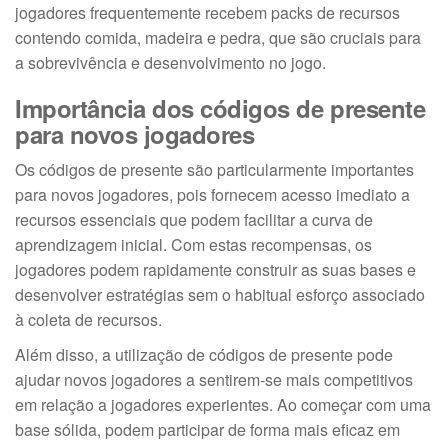
jogadores frequentemente recebem packs de recursos
contendo comida, madeira e pedra, que são cruciais para
a sobrevivência e desenvolvimento no jogo.
Importância dos códigos de presente
para novos jogadores
Os códigos de presente são particularmente importantes
para novos jogadores, pois fornecem acesso imediato a
recursos essenciais que podem facilitar a curva de
aprendizagem inicial. Com estas recompensas, os
jogadores podem rapidamente construir as suas bases e
desenvolver estratégias sem o habitual esforço associado
à coleta de recursos.
Além disso, a utilização de códigos de presente pode
ajudar novos jogadores a sentirem-se mais competitivos
em relação a jogadores experientes. Ao começar com uma
base sólida, podem participar de forma mais eficaz em